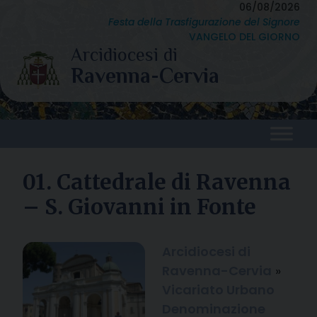
Skip
06/08/2026
Festa della Trasfigurazione del Signore
to
VANGELO DEL GIORNO
content
01. Cattedrale di Ravenna
– S. Giovanni in Fonte
Arcidiocesi di
Ravenna-Cervia
»
Vicariato Urbano
Denominazione