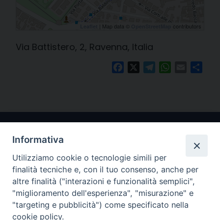
| Map data ©
contributors
Leaflet
OpenStreetMap
Via Battistero, 2, Ravenna, Italia
Facebook
X
Telegram
WhatsApp
Email
Cond
Informativa
Utilizziamo cookie o tecnologie simili per
finalità tecniche e, con il tuo consenso, anche per
altre finalità ("interazioni e funzionalità semplici",
"miglioramento dell'esperienza", "misurazione" e
Arcidiocesi di Ravenna-Cervia
"targeting e pubblicità") come specificato nella
cookie policy.