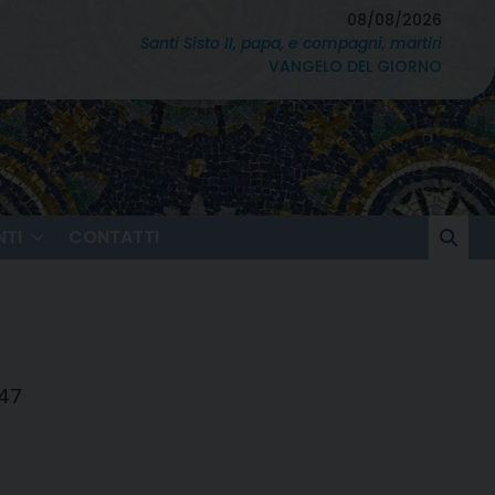
08/08/2026
Santi Sisto II, papa, e compagni, martiri
VANGELO DEL GIORNO
TI
CONTATTI
947