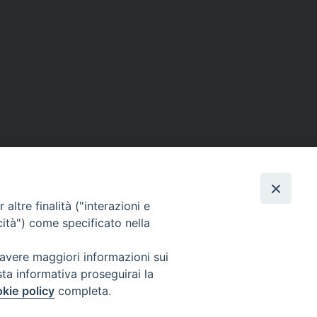
altre finalità ("interazioni e
cità") come specificato nella
Facebook
X
Telegram
WhatsAp
Email
Co
 avere maggiori informazioni sui
sta informativa proseguirai la
kie policy
completa.
Per segnalazioni tecniche e aggiornamenti:
webmaster@diocesiravennacervia.it