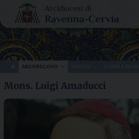
Skip
to
content
ARCIVESCOVO
DIOCESI
CLERO E RELIG
Mons. Luigi Amaducci