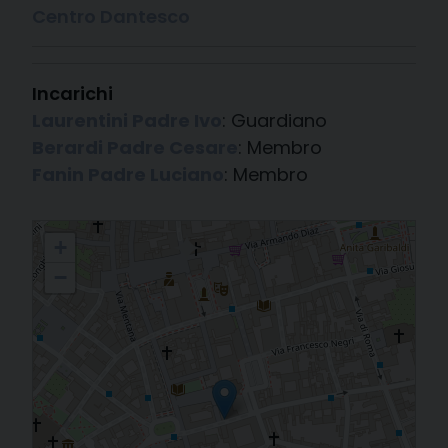
Centro Dantesco
Incarichi
Laurentini Padre Ivo
: Guardiano
Berardi Padre Cesare
: Membro
Fanin Padre Luciano
: Membro
Ordine dei Frati Minori Conventuali
+
−