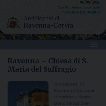
Skip
08/08/2026
San Domenico, sacerdote
to
VANGELO DEL GIORNO
content
Ravenna – Chiesa di S.
Maria del Suffragio
Arcidiocesi di
Ravenna-Cervia
»
Vicariato Urbano
Denominazione