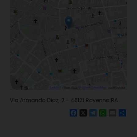
| Map data ©
contributors
Leaflet
OpenStreetMap
Via Armando Diaz, 2 - 48121 Ravenna RA
Facebook
X
Telegram
WhatsApp
Email
Cond