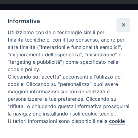
Informativa
Utilizziamo cookie o tecnologie simili per
finalità tecniche e, con il tuo consenso, anche per
altre finalità ("interazioni e funzionalità semplici",
"miglioramento dell'esperienza", "misurazione" e
Arcidiocesi di Ravenna-Cervia
"targeting e pubblicità") come specificato nella
cookie policy.
CONTATTI
Cliccando su "accetta" acconsenti all'utilizzo dei
Piazza Arcivescovado, 1 48121- Ravenna
cookie. Cliccando su "personalizza" puoi avere
tel 0544.541655
maggiori informazioni sui cookie utilizzati e
curia@diocesiravennacervia.it
personalizzare le tue preferenze. Cliccando su
"rifiuta" o chiudendo questa informativa proseguirai
la navigazione installando i soli cookie tecnici.
Per segnalazioni tecniche e aggiornamenti:
Ulteriori informazioni sono disponibili nella
cookie
Preferenze Cookie
webmaster@diocesiravennacervia.it
policy
completa.