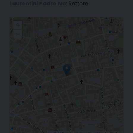
Laurentini Padre Ivo
: Rettore
Ravenna - Basilica di S. Francesco
+
−