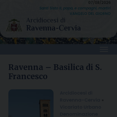
Skip
07/08/2026
Santi Sisto II, papa, e compagni, martiri
to
VANGELO DEL GIORNO
content
Ravenna – Basilica di S.
Francesco
Arcidiocesi di
Ravenna-Cervia
»
Vicariato Urbano
Denominazione