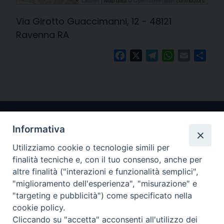
| Map data ©
contributors
Leaflet
OpenStreetMap
Via Girotto Guaccimanni, 12 - 48121
Ravenna RA
Facebook
X
Telegram
WhatsApp
Email
Cond
Informativa
Utilizziamo cookie o tecnologie simili per
finalità tecniche e, con il tuo consenso, anche per
altre finalità ("interazioni e funzionalità semplici",
"miglioramento dell'esperienza", "misurazione" e
Arcidiocesi di Ravenna-Cervia
"targeting e pubblicità") come specificato nella
cookie policy.
CONTATTI
Cliccando su "accetta" acconsenti all'utilizzo dei