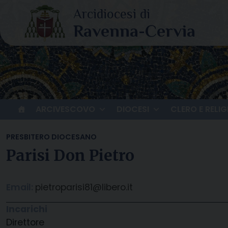
Skip
to
content
ARCIVESCOVO
DIOCESI
CLERO E RELIG
PRESBITERO DIOCESANO
Parisi Don Pietro
Email:
pietroparisi81@libero.it
Incarichi
Direttore