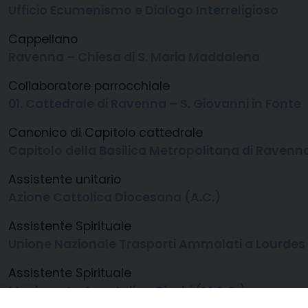
Ufficio Ecumenismo e Dialogo Interreligioso
Cappellano
Ravenna – Chiesa di S. Maria Maddalena
Collaboratore parrocchiale
01. Cattedrale di Ravenna – S. Giovanni in Fonte
Canonico di Capitolo cattedrale
Capitolo della Basilica Metropolitana di Ravenn
Assistente unitario
Azione Cattolica Diocesana (A.C.)
Assistente Spirituale
Unione Nazionale Trasporti Ammalati a Lourdes e
Assistente Spirituale
Movimento Apostolico Ciechi (M.A.C.)