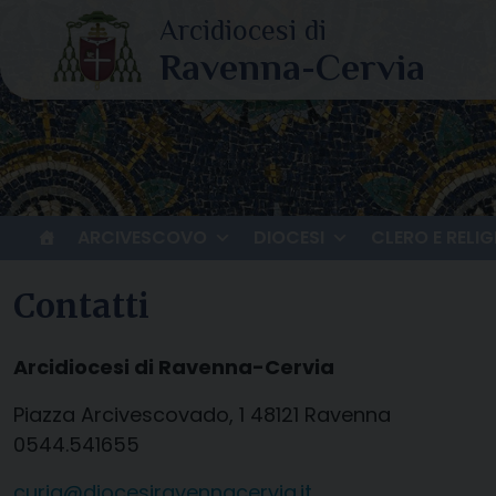
Skip
to
content
ARCIVESCOVO
DIOCESI
CLERO E RELIG
Contatti
Arcidiocesi di Ravenna-Cervia
Piazza Arcivescovado, 1 48121 Ravenna
0544.541655
curia@diocesiravennacervia.it