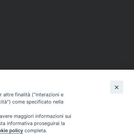
altre finalità ("interazioni e
cità") come specificato nella
Facebook
X
Telegram
WhatsAp
Email
Co
 avere maggiori informazioni sui
sta informativa proseguirai la
kie policy
completa.
Per segnalazioni tecniche e aggiornamenti: