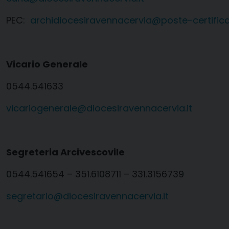
PEC:
archidiocesiravennacervia@poste-certificat
Vicario Generale
0544.541633
vicariogenerale@diocesiravennacervia.it
Segreteria Arcivescovile
0544.541654 – 351.6108711 – 331.3156739
segretario@diocesiravennacervia.it