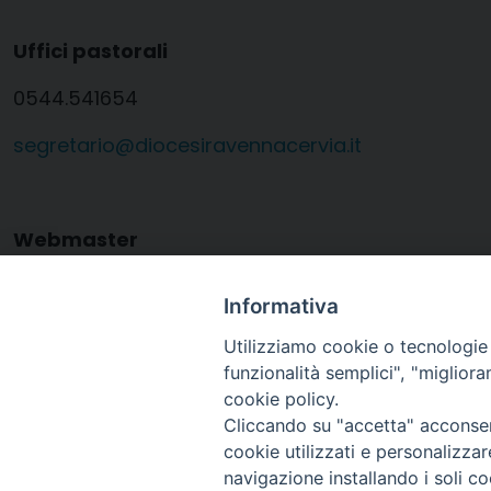
Uffici pastorali
0544.541654
segretario@diocesiravennacervia.it
Webmaster
0544.213853
Informativa
webmaster@diocesiravennacervia.it
Utilizziamo cookie o tecnologie s
funzionalità semplici", "miglior
cookie policy.
Cliccando su "accetta" acconsent
cookie utilizzati e personalizza
navigazione installando i soli co
Arcidiocesi di Ravenna-