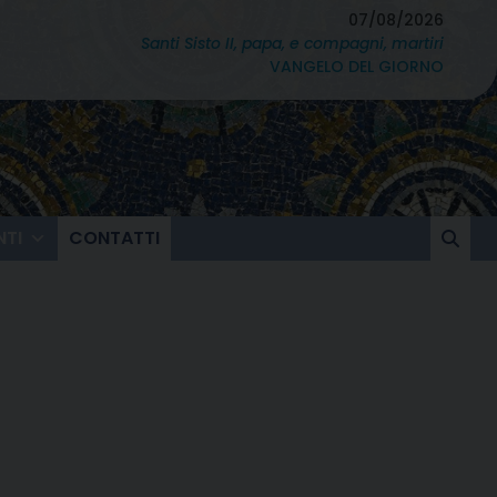
07/08/2026
Santi Sisto II, papa, e compagni, martiri
VANGELO DEL GIORNO
TI
CONTATTI