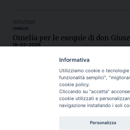
19/02/2026
OMELIA
Omelia per le esequie di don Gius
19-02-2026
Informativa
Utilizziamo cookie o tecnologie s
funzionalità semplici", "miglior
cookie policy.
Cliccando su "accetta" acconsent
cookie utilizzati e personalizza
navigazione installando i soli co
Arcidiocesi di Ravenna-
Personalizza