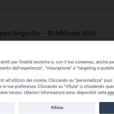
eppe Negretto – 19 febbraio 2026
Pagine
1
2
3
4
5
6
7
...
15
»
imili per finalità tecniche e, con il tuo consenso, anche per 
amento dell'esperienza", "misurazione" e "targeting e pubbli
i all'utilizzo dei cookie. Cliccando su "personalizza" puoi
re le tue preferenze. Cliccando su "rifiuta" o chiudendo que
okie tecnici. Ulteriori informazioni sono disponibili nella
coo
CONTATTI
Cervia
Piazza Arcivescovado, 1 48121- Ravenna
tel 0544.541655
Rifiuta
curia@diocesiravennacervia.it