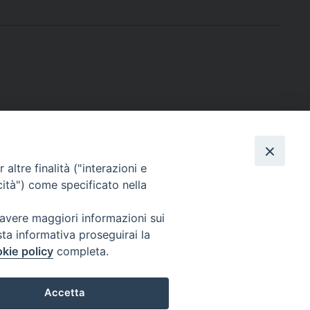
altre finalità ("interazioni e
cità") come specificato nella
 avere maggiori informazioni sui
sta informativa proseguirai la
kie policy
completa.
Per segnalazioni tecniche e aggiornamenti:
webmaster@diocesiravennacervia.it
Accetta