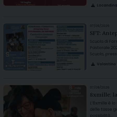
Locandin
07/08/2026
SFT: Antep
Scuola di Fo
Pastorale 202
Scuola, press
Volantino
07/08/2026
8xmille: l
L’8xmille è l
delle tasse g
possibilità…