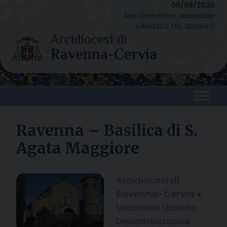
Skip
08/08/2026
San Domenico, sacerdote
to
VANGELO DEL GIORNO
content
Ravenna – Basilica di S.
Agata Maggiore
Arcidiocesi di
Ravenna-Cervia
»
Vicariato Urbano
Denominazione