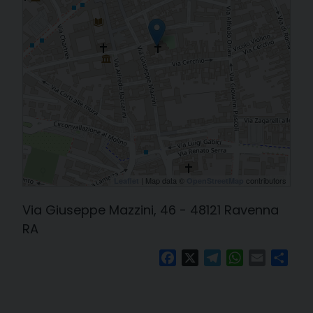
| Map data ©
contributors
Leaflet
OpenStreetMap
Via Giuseppe Mazzini, 46 - 48121 Ravenna
RA
Facebook
X
Telegram
WhatsApp
Email
Cond