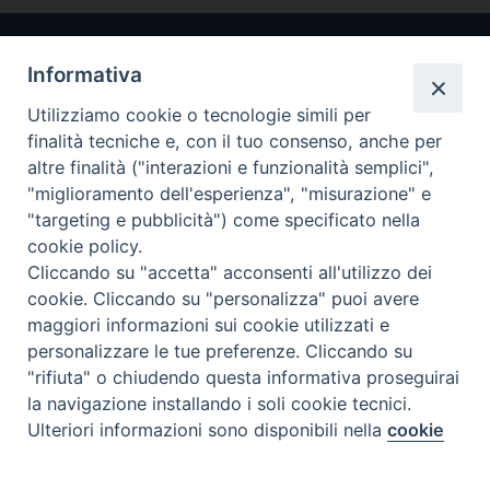
Informativa
Utilizziamo cookie o tecnologie simili per
finalità tecniche e, con il tuo consenso, anche per
altre finalità ("interazioni e funzionalità semplici",
"miglioramento dell'esperienza", "misurazione" e
Arcidiocesi di Ravenna-Cervia
"targeting e pubblicità") come specificato nella
cookie policy.
CONTATTI
Cliccando su "accetta" acconsenti all'utilizzo dei
Piazza Arcivescovado, 1 48121- Ravenna
cookie. Cliccando su "personalizza" puoi avere
tel 0544.541655
maggiori informazioni sui cookie utilizzati e
curia@diocesiravennacervia.it
personalizzare le tue preferenze. Cliccando su
"rifiuta" o chiudendo questa informativa proseguirai
la navigazione installando i soli cookie tecnici.
Per segnalazioni tecniche e aggiornamenti:
Ulteriori informazioni sono disponibili nella
cookie
Preferenze Cookie
webmaster@diocesiravennacervia.it
policy
completa.