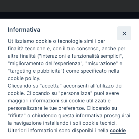
Informativa
Utilizziamo cookie o tecnologie simili per
finalità tecniche e, con il tuo consenso, anche per
altre finalità ("interazioni e funzionalità semplici",
"miglioramento dell'esperienza", "misurazione" e
Arcidiocesi di Ravenna-Cervia
"targeting e pubblicità") come specificato nella
cookie policy.
CONTATTI
Cliccando su "accetta" acconsenti all'utilizzo dei
Piazza Arcivescovado, 1 48121- Ravenna
cookie. Cliccando su "personalizza" puoi avere
tel 0544.541655
maggiori informazioni sui cookie utilizzati e
curia@diocesiravennacervia.it
personalizzare le tue preferenze. Cliccando su
"rifiuta" o chiudendo questa informativa proseguirai
la navigazione installando i soli cookie tecnici.
Per segnalazioni tecniche e aggiornamenti:
Ulteriori informazioni sono disponibili nella
cookie
Preferenze Cookie
webmaster@diocesiravennacervia.it
policy
completa.