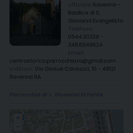
ufficiale:
Ravenna -
Basilica di S.
Giovanni Evangelista
Telefono:
0544.30328 -
348.6549624
Email:
centrostorico.parrocchia.ra@gmail.com
Indirizzo:
Via Giosuè Carducci, 10 - 48121
Ravenna RA
Parrocchia di S. Giovanni in Fonte
Ravenna - Basilica di S. Giovanni Evangelista
+
−