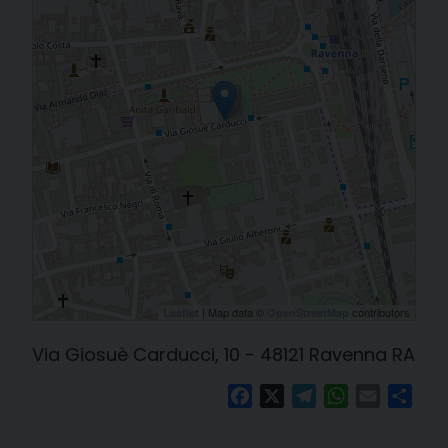
| Map data ©
contributors
Leaflet
OpenStreetMap
Via Giosuè Carducci, 10 - 48121 Ravenna RA
Facebook
X
Telegram
WhatsApp
Email
Cond