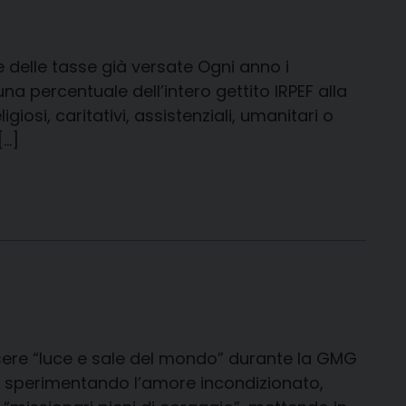
e delle tasse già versate Ogni anno i
una percentuale dell’intero gettito IRPEF alla
igiosi, caritativi, assistenziali, umanitari o
[…]
essere “luce e sale del mondo” durante la GMG
i e sperimentando l’amore incondizionato,