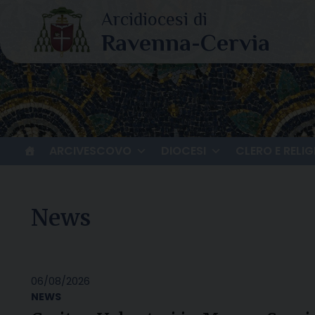
Skip
to
content
ARCIVESCOVO
DIOCESI
CLERO E RELIG
News
06/08/2026
NEWS