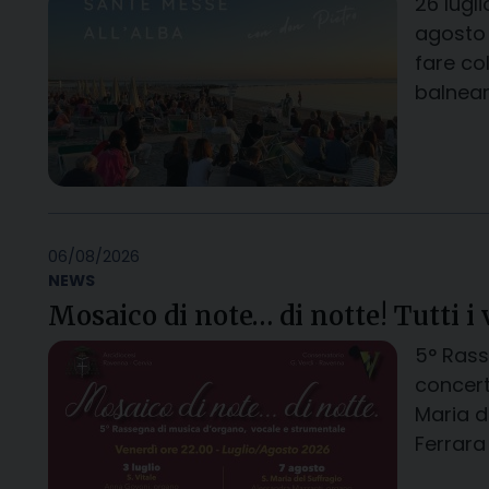
26 lugl
agosto 
fare co
balnear
06/08/2026
NEWS
Mosaico di note… di notte! Tutti i 
5° Rass
concert
Maria d
Ferrara