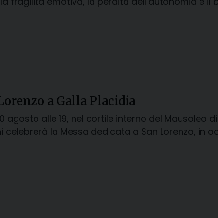
a fragilità emotiva, la perdita dell’autonomia e il 
 Lorenzo a Galla Placidia
10 agosto alle 19, nel cortile interno del Mausoleo d
i celebrerà la Messa dedicata a San Lorenzo, in occ