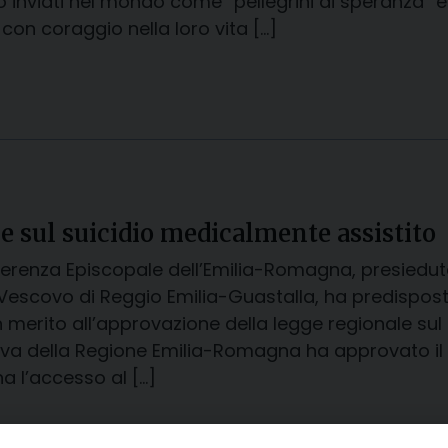
 inviati nel mondo come “pellegrini di speranza” e
 con coraggio nella loro vita […]
le sul suicidio medicalmente assistito
erenza Episcopale dell’Emilia-Romagna, presiedu
Vescovo di Reggio Emilia-Guastalla, ha predisposto 
in merito all’approvazione della legge regionale su
tiva della Regione Emilia-Romagna ha approvato il 2
na l’accesso al […]