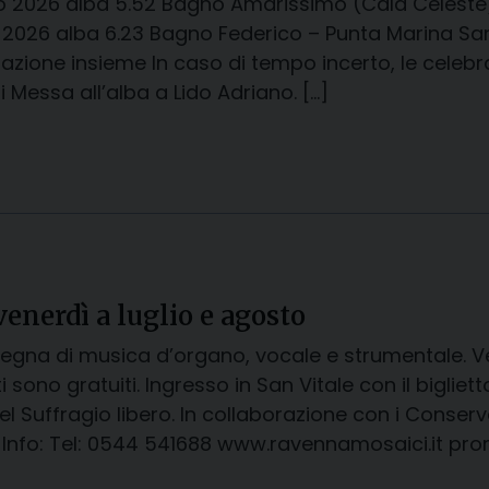
io 2026 alba 5.52 Bagno Amarissimo (Cala Celeste)
2026 alba 6.23 Bagno Federico – Punta Marina Sant
lazione insieme In caso di tempo incerto, le celebra
i Messa all’alba a Lido Adriano. […]
venerdì a luglio e agosto
egna di musica d’organo, vocale e strumentale. Ve
i sono gratuiti. Ingresso in San Vitale con il biglie
el Suffragio libero. In collaborazione con i Conser
 Info: Tel: 0544 541688 www.ravennamosaici.it pr