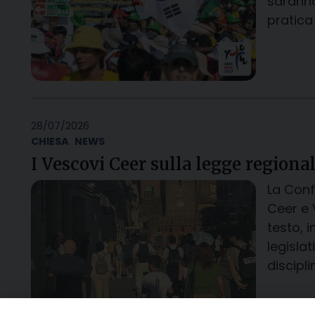
saranno
pratica
28/07/2026
CHIESA
NEWS
I Vescovi Ceer sulla legge regiona
La Conf
Ceer e 
testo, 
legisla
discipli