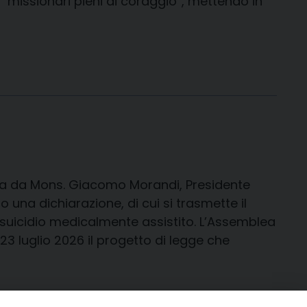
 “missionari pieni di coraggio”, mettendo in
ta da Mons. Giacomo Morandi, Presidente
una dichiarazione, di cui si trasmette il
l suicidio medicalmente assistito. L’Assemblea
3 luglio 2026 il progetto di legge che