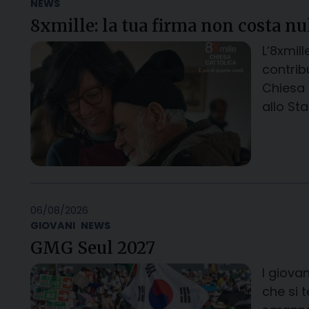
NEWS
8xmille: la tua firma non costa nu
L’8xmil
contribu
Chiesa c
allo St
06/08/2026
GIOVANI
NEWS
GMG Seul 2027
I giova
che si 