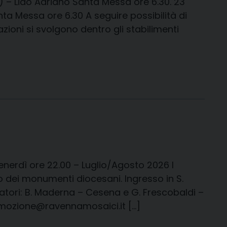
 – Lido Adriano Santa Messa ore 6.30. 23
a Messa ore 6.30 A seguire possibilità di
zioni si svolgono dentro gli stabilimenti
nerdì ore 22.00 – Luglio/Agosto 2026 I
tto dei monumenti diocesani. Ingresso in S.
vatori: B. Maderna – Cesena e G. Frescobaldi –
omozione@ravennamosaici.it […]