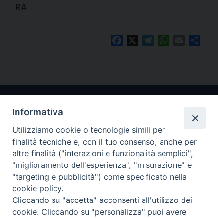
RA
Facebook
X
Telegram
WhatsApp
Email
Cond
Informativa
Utilizziamo cookie o tecnologie simili per
finalità tecniche e, con il tuo consenso, anche per
altre finalità ("interazioni e funzionalità semplici",
"miglioramento dell'esperienza", "misurazione" e
Arcidiocesi di Ravenna-Cervia
"targeting e pubblicità") come specificato nella
cookie policy.
CONTATTI
Cliccando su "accetta" acconsenti all'utilizzo dei
Piazza Arcivescovado, 1 48121- Ravenna
cookie. Cliccando su "personalizza" puoi avere