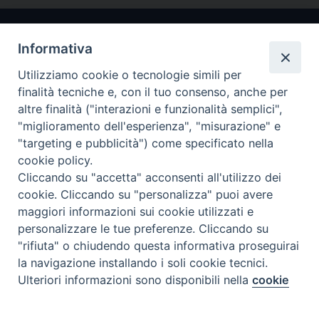
Informativa
Utilizziamo cookie o tecnologie simili per
finalità tecniche e, con il tuo consenso, anche per
altre finalità ("interazioni e funzionalità semplici",
"miglioramento dell'esperienza", "misurazione" e
Arcidiocesi di Ravenna-Cervia
"targeting e pubblicità") come specificato nella
cookie policy.
CONTATTI
Cliccando su "accetta" acconsenti all'utilizzo dei
Piazza Arcivescovado, 1 48121- Ravenna
cookie. Cliccando su "personalizza" puoi avere
tel 0544.541655
maggiori informazioni sui cookie utilizzati e
curia@diocesiravennacervia.it
personalizzare le tue preferenze. Cliccando su
"rifiuta" o chiudendo questa informativa proseguirai
la navigazione installando i soli cookie tecnici.
Per segnalazioni tecniche e aggiornamenti:
Ulteriori informazioni sono disponibili nella
cookie
Preferenze Cookie
webmaster@diocesiravennacervia.it
policy
completa.