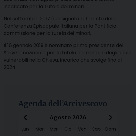
incaricato per la Tutela dei minori.
Nel settembre 2017 è designato referente della
Conferenza Episcopale Italiana per la Pontificia
commissione per la tutela dei minori.
Il 16 gennaio 2019 è nominato primo presidente del
Servizio nazionale per la tutela dei minori e degli adulti
vulnerabili nella Chiesa, incarico che svolge fino al
2024.
Agenda dell’Arcivescovo
‹
›
Agosto 2026
Lun
Mar
Mer
Gio
Ven
Sab
Dom
x
x
x
x
x
x
x
x
x
x
x
x
x
x
x
x
x
x