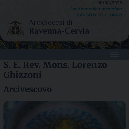
Skip
08/08/2026
San Domenico, sacerdote
to
VANGELO DEL GIORNO
content
S. E. Rev. Mons. Lorenzo
Ghizzoni
Arcivescovo