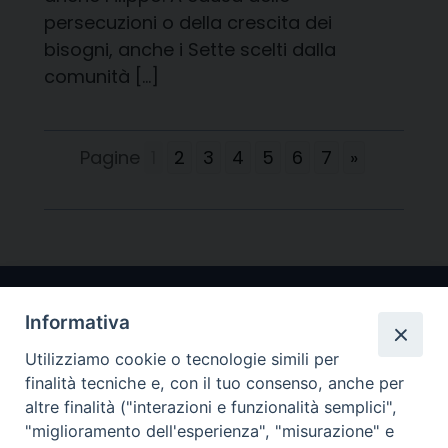
persecuzioni o della crescita dei
bisogni, anche i Sette scelti dalla
comunità […]
Pagine
1
2
3
4
5
6
7
»
Informativa
Utilizziamo cookie o tecnologie simili per
finalità tecniche e, con il tuo consenso, anche per
altre finalità ("interazioni e funzionalità semplici",
"miglioramento dell'esperienza", "misurazione" e
Arcidiocesi di Ravenna-Cervia