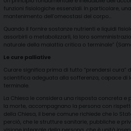
Un principio fondamentale e ineludibile dell’acc
funzioni fisiologiche essenziali. In particolare, u
mantenimento dell’omeostasi del corpo…
Quando il fornire sostanze nutrienti e liquidi fis
assorbirli o metabolizzarli, la loro somministra
naturale della malattia critica o terminale
”
(
Sama
L
e cure palliative
Curare significa prima di tutto “prendersi cura”
d
scientifica adeguata alla sofferenza, capace di l
terminale
.
La Chiesa le
considera una risposta concreta e pi
la morte, accompagnano la persona con rispett
della Chiesa, il bene
comune richiede che lo Stato
perciò, che le strutture sanitarie, pubbliche e pr
visione integrale della persona
, che è unità insep