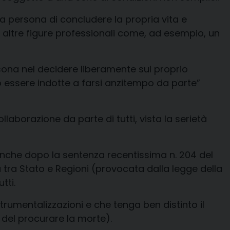
a persona di concludere la propria vita e
 altre figure professionali
come, ad esempio,
un
ersona nel decidere liberamente sul proprio
o essere indotte a farsi anzitempo da parte”
aborazione da parte di tutti, vista la serietà
a anche dopo la sentenza recentissima n. 204 del
a tra Stato e Regioni (provocata dalla legge della
tti.
trumentalizzazioni
e che tenga ben distinto il
o del procurare la morte)
.