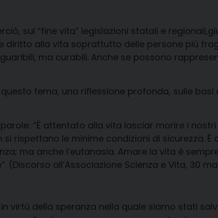
er
ci
ò
, sul “fine vita”
legislazioni statali e regionali,
gi
diritto alla vita soprattutto delle persone più fragili 
inguaribili, ma curabili. Anche se possono rappre
 questo tema, una riflessione profonda, sulle basi 
parole:
“
È attentato alla vita lasciar morire i nostri 
 si rispettano le
minime condizioni di sicurezza. È a
olenza; ma anche l’eutanasia. Amare la vita è sempr
e”
.
(
Discorso
all’Associazione Scienza e Vita,
30 mag
 in virtù della speranza nella quale siamo stati s