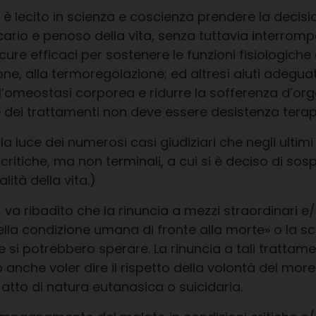
 è lecito in scienza e coscienza prendere la decisi
io e penoso della vita, senza tuttavia interromper
ure efficaci per sostenere le funzioni fisiologiche 
ione, alla termoregolazione; ed altresì aiuti adeguat
 l’omeostasi corporea e ridurre la sofferenza d’or
 dei trattamenti
non deve essere desistenza tera
la luce dei numerosi casi giudiziari che negli ulti
i
critiche, ma non terminali, a cui si è deciso di so
ità della vita.)
va ribadito che la rinuncia a mezzi straordinari e/
della condizione umana di fronte alla morte»
o la s
e si potrebbero sperare. La rinuncia a tali tratta
anche voler dire il
rispetto della volontà del mor
atto di natura eutanasica o suicidaria.