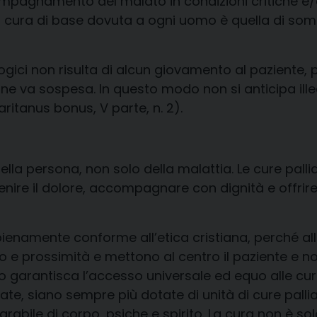
ompagnamento del malato in condizioni critiche e/o
na cura di base dovuta a ogni uomo è quella di sommi
iologici non risulta di alcun giovamento al paziente
zione va sospesa. In questo modo
non si anticipa il
ritanus
bonus
, V parte, n. 2)
.
ella persona, non solo della malattia. Le cure pall
enire il dolore, accompagnare con dignità e offrir
enamente conforme all’etica cristiana, perché all
o e prossimità e
mettono al centro il paziente e no
 garantisca l’accesso universale ed equo alle cure
ivate, siano sempre più dotate di unità di
cure palli
arabile di corpo, psiche e spirito
. La cura non
è so