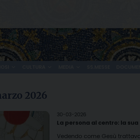
IOSI
CULTURA
MEDIA
SS.MESSE
DOCUMEN
marzo 2026
30-03-2026
La persona al centro: la sua 
V
edendo come Gesù trattava 