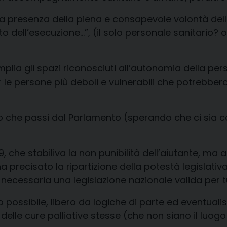
“la presenza della piena e consapevole volontà dell
 dell’esecuzione…”, (il solo personale sanitario? o
amplia gli spazi riconosciuti all’autonomia della p
r le persone più deboli e vulnerabili che potrebber
 che passi dal Parlamento (sperando che ci sia coll
9, che stabiliva la non punibilità dell’aiutante, m
 precisato la ripartizione della potestà legislativ
 necessaria una legislazione nazionale valida per tu
 possibile, libero da logiche di parte ed eventuali
s
e
delle cure
palliative stesse (che non siano il luog