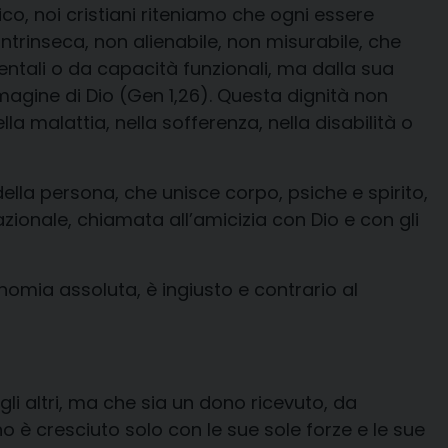
ico
, n
oi cristian
i
riteniamo che o
gni essere
intrinseca,
non alienabile
,
non misurabile
, che
ntali o da capacità funzionali, ma
dalla sua
magine di Dio (
Gen
1,26). Questa dignità non
a malattia, nella sofferenza,
nella disabilità o
della persona, che unisce corpo, psiche e
spirito,
zionale, chiamata all
’amicizia
con Dio e con gli
tonomia
assoluta, è
ingiusto e
contrario al
i altri
, ma
che sia
un dono ricevuto,
da
o è cresciuto solo con le sue sole forze e le sue