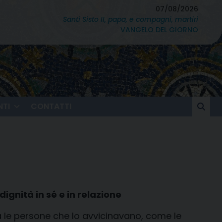
07/08/2026
Santi Sisto II, papa, e compagni, martiri
VANGELO DEL GIORNO
TI
CONTATTI
dignità in sé e in relazione
le persone che lo avvicinavano
,
come le