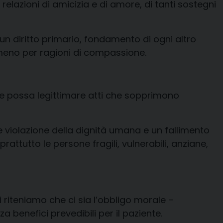
relazioni di amicizia e di amore, di tanti sostegni
un diritto
primario, fondamento di
ogni altro
no per ragioni di compassione.
ge
possa
legittimare atti che sopprimono
 violazione della dignità umana e un fallimento
oprattutto le persone fragili, vulnerabili, anziane,
zi riteniamo che ci sia
l’obbligo morale
–
za benefici prevedibili per il paziente.