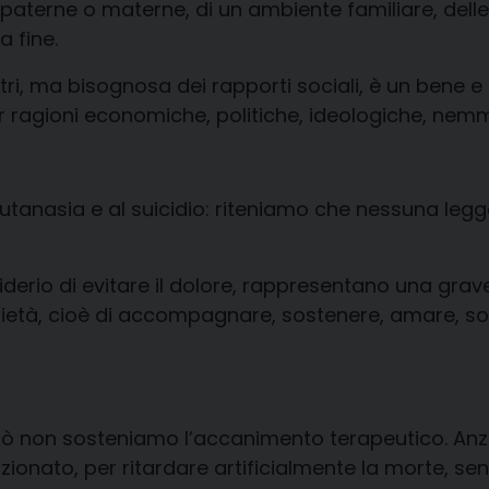
paterne o materne, di un ambiente familiare, delle 
a fine.
altri, ma bisognosa dei rapporti sociali,
è un bene
e 
r ragioni economiche, politiche, ideologiche,
nemme
utanasia e al suicid
io
:
riteniamo che
nessuna leg
derio di evitare il dolore, rappresentano una
grave
rietà, cioè
di
accompagnare,
sostenere, amare
, s
ò non sosteniamo
l’accanimento terapeutico
. An
rzionato
, per ritardare artificialmente la morte, sen