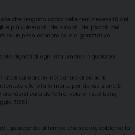
uste che tengano conto delle reali necessità dei
e più vulnerabili, dei disabili, dei piccoli, dei
sentare un peso economico e organizzativo
della dignità
di ogni vita umana in qualsiasi
fratelli
sui barconi nel canale di Sicilia. È
ttentato alla vita la morte per denutrizione. È
e prendersi cura
dell’altro, volere il suo bene,
gio 2015).
alvati, guardando al tempo che scorre, abbiamo la