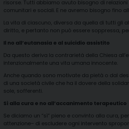
risorse. Tutti abbiamo avuto bisogno di relazioni 
comunitari e sociali. E ne avremo bisogno fino all
La vita
di ciascuno, diversa da quella di tutti gli 
diritto, e pertanto non può essere soppressa,
pe
Il no all’eutanasia e al suicidio assistito
Da questo deriva
la contrarietà
della Chiesa all’e
intenzionalmente una
vita umana innocente.
A
nche quando
sono
motivate da pietà o dal desi
di una
società
civile che ha il dovere della solida
sole, sofferenti
.
S
ì alla cura
e no all’accanimento terapeutico
Se diciamo un “sì” pieno e convinto alla cura,
per
attenzione– di escludere ogni
intervento spropo