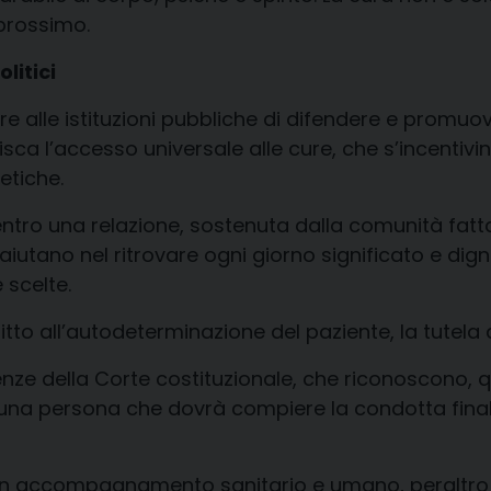
prossimo
.
olitici
re
alle istituzioni pubbliche di difendere e
promuove
tisca
l’accesso universale alle cure, che s’incentivi
etiche.
tro una relazione, sostenuta dalla comunità fat
aiutano nel ritrovare ogni giorno significato e digni
e scelte
.
iritto all’autodeterminazione del paziente, la tutela d
enze della Corte costituzionale, che riconoscono, 
ri a una persona che dovrà compiere la condotta fi
a a un accompagnamento sanitario e umano, peraltro 