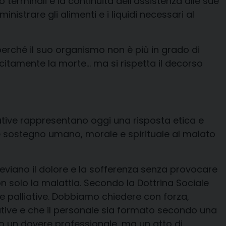
 terminali è la
continuità dell’assistenza
alle sue
nistrare gli alimenti e i liquidi necessari al
, perché il suo organismo non è più in grado di
lecitamente la morte
… ma si rispetta il decorso
iative rappresentano oggi una risposta etica e
e
sostegno umano
, morale
e spirituale
al malato
eviano il dolore
e la sofferenza senza provocare
n solo la malattia. Secondo la Dottrina Sociale
 palliative.
Dobbiamo chiedere
con forza,
ative e che il personale sia formato secondo una
lo un dovere professionale, ma
un atto di