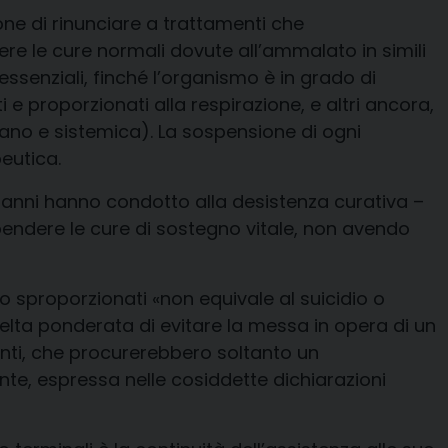
one di rinunciare a trattamenti che
e le cure normali dovute all’ammalato in simili
essenziali, finché l’organismo è in grado di
i e proporzionati alla respirazione, e altri ancora,
gano e sistemica
). La sospensione di ogni
peutica
.
mi anni hanno condotto alla desistenza curativa –
spendere le cure di sostegno vitale, non avendo
o sproporzionati «non equivale al suicidio o
celta ponderata di evitare la messa in opera di un
menti, che procurerebbero soltanto un
ente
, espressa nelle cosiddette dichiarazioni