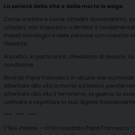
La serietà della vita e della morte lo esige.
Come cristiani e come cittadini d
omandiamo,
p
cittadini
, non trascurino o limitino il fondamentale 
malati oncologici e delle persone con malattie 
rilevante.
Ai politici, in particolare,
chiediamo di avviare, su
condizione
.
Ricordo Papa Francesco in alcune sue scomode 
attentato alla vita la morte sul lavoro perché non
attentato alla vita il
terrorismo, la guerra, la vi
coltivare e rispettare la sua dignità trascendent
*** *** ***
(“Noi, invece, – ci ha ricordato Papa Francesco –