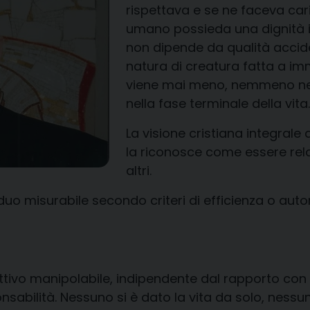
rispettava e se ne faceva car
umano possied
a
una dignità 
non dipende da qualità accide
natura di creatura fatta a im
viene mai meno, nemmeno nell
nella fase terminale della vita.
La visione cristiana
integrale 
la riconosce come essere rela
altri.
iduo misurabile secondo criteri di efficienza o au
ttivo
manipolabile, indipendente dal rapporto con gl
nsabilità.
Nessuno si è dato la vita da solo, nessun