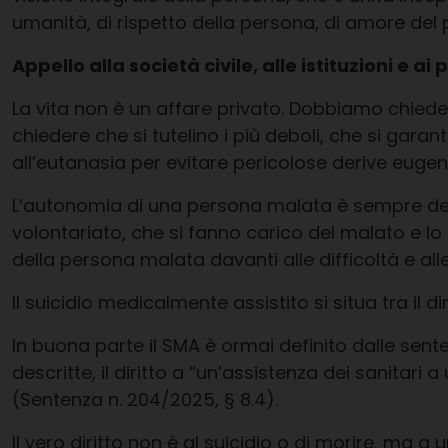
umanità, di rispetto della persona, di
amore
del 
Appello alla società civile, alle istituzioni e ai p
La vita non è un affare privato.
Dobbiamo chiede
chiedere
che si tutelino i più deboli, che si garan
all’eutanasia
per evitare pericolose derive eugen
L’autonomia di una persona malata è sempre den
volontariato
,
che si fanno carico
del malato
e lo 
della persona malata davanti alle difficoltà e all
Il
suicidio medicalmente assistito
si situa tra il d
In buona parte il SMA è ormai definito dalle sent
descritte, il diritto a “un’assistenza dei sanita
(Sentenza n. 204/2025, § 8.4).
Il vero diritto non è al suicidio o di morire, m