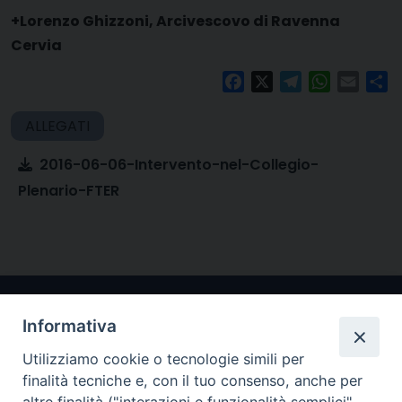
+Lorenzo Ghizzoni, Arcivescovo di Ravenna
Cervia
Facebook
X
Telegram
WhatsAp
Email
Co
2016-06-06-Intervento-nel-Collegio-
Plenario-FTER
Informativa
Utilizziamo cookie o tecnologie simili per
finalità tecniche e, con il tuo consenso, anche per