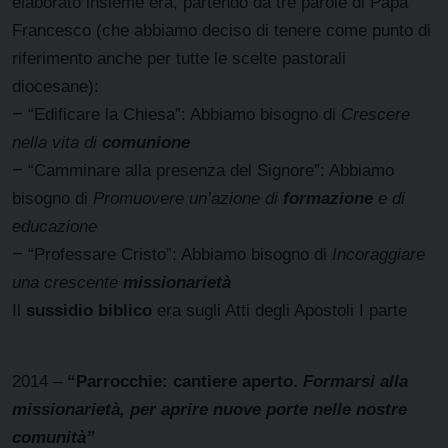
elaborato insieme era, partendo da tre parole di Papa
Francesco (che abbiamo deciso di tenere come punto di
riferimento anche per tutte le scelte pastorali
diocesane):
–
“Edificare la Chiesa”: Abbiamo bisogno di
Crescere
nella vita di
comunione
–
“Camminare alla presenza del Signore”: Abbiamo
bisogno di
Promuovere un’azione di
formazione
e di
educazione
–
“Professare Cristo”: Abbiamo bisogno di
Incoraggiare
una crescente
missionarietà
Il
sussidio biblico
era sugli Atti degli Apostoli I parte
2014 –
“Parrocchie: cantiere aperto.
Formarsi alla
missionarietà, per aprire nuove porte nelle nostre
comunità”