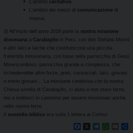
L’ambito
caritativo.
L’ambito dei mezzi di
comunicazione
di
massa.
3) All’inizio dell’anno 2016 parte la
nostra
missione
diocesana
a
Carabayllo
in Perù, con don Stefano Morini
e altri laici e laiche che costituiscono una piccola
fraternità missionaria, con base nella parrocchia di Gesù
Misericordioso, parrocchia grande e complessa, che
richiederebbe altre forze, preti, consacrati, laici, giovani
o meno giovani… La missione condivisa con la nostra
Chiesa sorella di Carabayllo, ci aiuta a non stare fermi,
ma a metterci in cammino per essere missionari anche
nelle nostre terre.
Il
sussidio biblico
era sulla 1 lettera ai Corinzi
Facebook
X
Telegram
WhatsAp
Email
Co