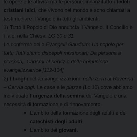
le opere e le attività ma le persone: innanzitutto
i fedeli
cristiani laici
, che vivono nel mondo e sono chiamati a
testimoniare il Vangelo in tutti gli ambienti.
1) Tutto il Popolo di Dio annuncia il Vangelo. Il Concilio e
i laici nella Chiesa:
LG 30 e 31.
Le conferme della
Evangelii Gaudium
:
Un popolo per
tutti; Tutti siamo discepoli missionari; Da persona a
persona; Carismi al servizio della comunione
evangelizzatrice [112-134]
2) I
luoghi
della evangelizzazione
nella terra di Ravenna
– Cervia oggi
. Le
case
e le
piazze
(Lc 10) dove abbiamo
individuato
l’urgenza della semina
del Vangelo e una
necessità di formazione e di rinnovamento:
L’ambito della formazione degli adulti e dei
catechisti degli adulti.
L’ambito dei
giovani.