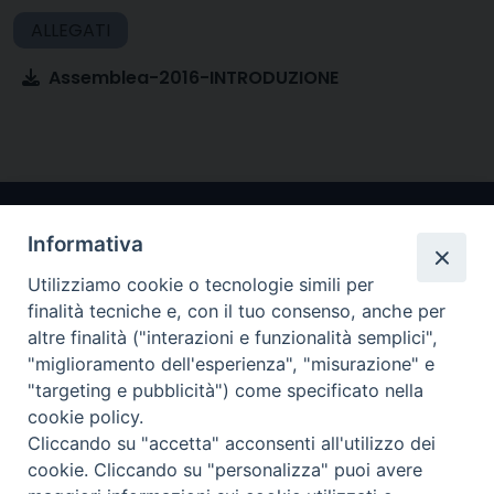
Assemblea-2016-INTRODUZIONE
Informativa
Utilizziamo cookie o tecnologie simili per
finalità tecniche e, con il tuo consenso, anche per
altre finalità ("interazioni e funzionalità semplici",
"miglioramento dell'esperienza", "misurazione" e
Arcidiocesi di Ravenna-Cervia
"targeting e pubblicità") come specificato nella
cookie policy.
CONTATTI
Cliccando su "accetta" acconsenti all'utilizzo dei
Piazza Arcivescovado, 1 48121- Ravenna
cookie. Cliccando su "personalizza" puoi avere
tel 0544.541655