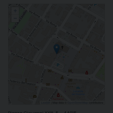
Vicariato di Argenta-Portomaggiore
+
−
| Map data ©
contributors
Leaflet
OpenStreetMap