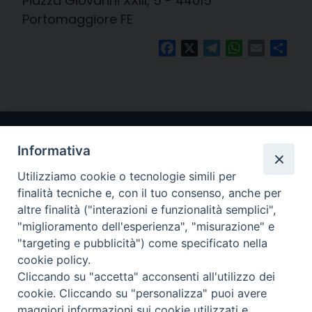
Piazza Giovanni XXIII, 5 - 44015
Portomaggiore FE
Facebook
X
Telegram
WhatsApp
Email
Cond
Informativa
Utilizziamo cookie o tecnologie simili per
finalità tecniche e, con il tuo consenso, anche per
altre finalità ("interazioni e funzionalità semplici",
"miglioramento dell'esperienza", "misurazione" e
Arcidiocesi di Ravenna-Cervia
"targeting e pubblicità") come specificato nella
cookie policy.
CONTATTI
Cliccando su "accetta" acconsenti all'utilizzo dei
Piazza Arcivescovado, 1 48121- Ravenna
cookie. Cliccando su "personalizza" puoi avere
tel 0544.541655
maggiori informazioni sui cookie utilizzati e