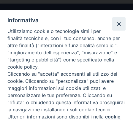
Informativa
Utilizziamo cookie o tecnologie simili per
finalità tecniche e, con il tuo consenso, anche per
altre finalità ("interazioni e funzionalità semplici",
"miglioramento dell'esperienza", "misurazione" e
Arcidiocesi di Ravenna-Cervia
"targeting e pubblicità") come specificato nella
cookie policy.
CONTATTI
Cliccando su "accetta" acconsenti all'utilizzo dei
Piazza Arcivescovado, 1 48121- Ravenna
cookie. Cliccando su "personalizza" puoi avere
tel 0544.541655
maggiori informazioni sui cookie utilizzati e
curia@diocesiravennacervia.it
personalizzare le tue preferenze. Cliccando su
"rifiuta" o chiudendo questa informativa proseguirai
la navigazione installando i soli cookie tecnici.
Per segnalazioni tecniche e aggiornamenti:
Ulteriori informazioni sono disponibili nella
cookie
Preferenze Cookie
webmaster@diocesiravennacervia.it
policy
completa.