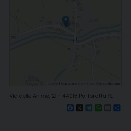
| Map data ©
contributors
Leaflet
OpenStreetMap
Via delle Anime, 21 - 44015 Portorotta FE
Facebook
X
Telegram
WhatsApp
Email
Cond