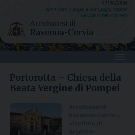
Skip
07/08/2026
Santi Sisto II, papa, e compagni, martiri
to
VANGELO DEL GIORNO
content
Portorotta – Chiesa della
Beata Vergine di Pompei
Arcidiocesi di
Ravenna-Cervia
»
Vicariato di
Argenta-