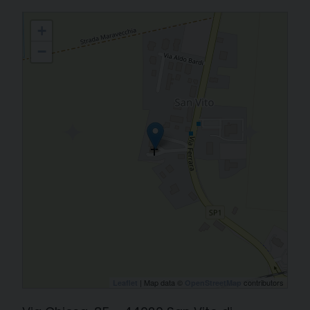
47. San Vito - S. Vito
+
−
| Map data ©
contributors
Leaflet
OpenStreetMap