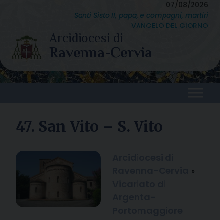
Skip
07/08/2026
Santi Sisto II, papa, e compagni, martiri
to
VANGELO DEL GIORNO
content
47. San Vito – S. Vito
Arcidiocesi di
Ravenna-Cervia
»
Vicariato di
Argenta-
Portomaggiore