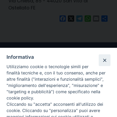
Via Chiesa, 85 - 44020 San Vito di
Ostellato FE
Facebook
X
Telegram
WhatsApp
Email
Cond
Informativa
Utilizziamo cookie o tecnologie simili per
finalità tecniche e, con il tuo consenso, anche per
altre finalità ("interazioni e funzionalità semplici",
"miglioramento dell'esperienza", "misurazione" e
Arcidiocesi di Ravenna-Cervia
"targeting e pubblicità") come specificato nella
cookie policy.
CONTATTI
Cliccando su "accetta" acconsenti all'utilizzo dei
Piazza Arcivescovado, 1 48121- Ravenna
cookie. Cliccando su "personalizza" puoi avere
tel 0544.541655
maggiori informazioni sui cookie utilizzati e