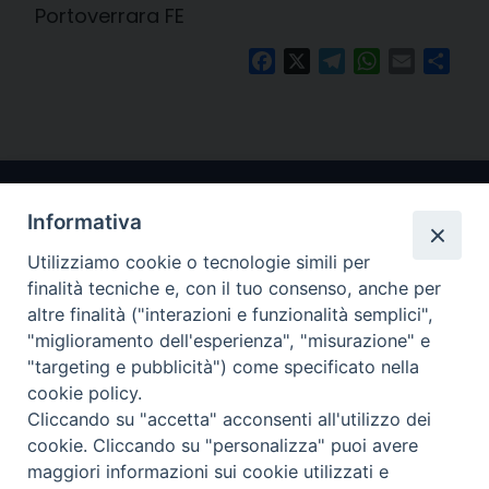
Portoverrara FE
Facebook
X
Telegram
WhatsApp
Email
Cond
Informativa
Utilizziamo cookie o tecnologie simili per
finalità tecniche e, con il tuo consenso, anche per
altre finalità ("interazioni e funzionalità semplici",
"miglioramento dell'esperienza", "misurazione" e
Arcidiocesi di Ravenna-Cervia
"targeting e pubblicità") come specificato nella
cookie policy.
CONTATTI
Cliccando su "accetta" acconsenti all'utilizzo dei
Piazza Arcivescovado, 1 48121- Ravenna
cookie. Cliccando su "personalizza" puoi avere
tel 0544.541655
maggiori informazioni sui cookie utilizzati e
curia@diocesiravennacervia.it