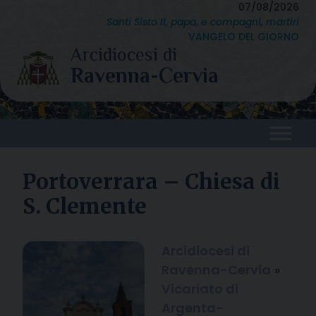
Skip
07/08/2026
Santi Sisto II, papa, e compagni, martiri
to
VANGELO DEL GIORNO
content
Portoverrara – Chiesa di
S. Clemente
Arcidiocesi di
Ravenna-Cervia
»
Vicariato di
Argenta-