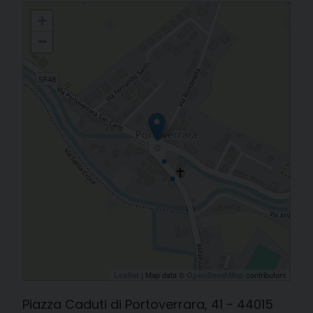
Portoverrara - Chiesa di S. Clemente
+
−
| Map data ©
contributors
Leaflet
OpenStreetMap
Piazza Caduti di Portoverrara, 41 - 44015