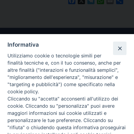
Facebook
X
Telegram
WhatsApp
Email
Cond
Informativa
Utilizziamo cookie o tecnologie simili per
finalità tecniche e, con il tuo consenso, anche per
altre finalità ("interazioni e funzionalità semplici",
"miglioramento dell'esperienza", "misurazione" e
Arcidiocesi di Ravenna-Cervia
"targeting e pubblicità") come specificato nella
cookie policy.
CONTATTI
Cliccando su "accetta" acconsenti all'utilizzo dei
Piazza Arcivescovado, 1 48121- Ravenna
cookie. Cliccando su "personalizza" puoi avere
tel 0544.541655
maggiori informazioni sui cookie utilizzati e
curia@diocesiravennacervia.it
personalizzare le tue preferenze. Cliccando su
"rifiuta" o chiudendo questa informativa proseguirai