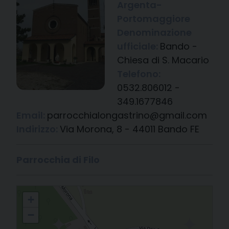
Argenta-
Portomaggiore
Denominazione
ufficiale:
Bando -
Chiesa di S. Macario
Telefono:
0532.806012 -
349.1677846
Email:
parrocchialongastrino@gmail.com
Indirizzo:
Via Morona, 8 - 44011 Bando FE
Parrocchia di Filo
Bando - Chiesa di S. Macario
+
−