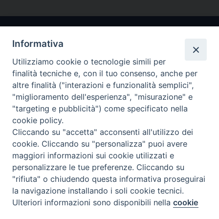
Informativa
Utilizziamo cookie o tecnologie simili per
finalità tecniche e, con il tuo consenso, anche per
altre finalità ("interazioni e funzionalità semplici",
"miglioramento dell'esperienza", "misurazione" e
Arcidiocesi di Ravenna-Cervia
"targeting e pubblicità") come specificato nella
cookie policy.
CONTATTI
Cliccando su "accetta" acconsenti all'utilizzo dei
Piazza Arcivescovado, 1 48121- Ravenna
cookie. Cliccando su "personalizza" puoi avere
tel 0544.541655
maggiori informazioni sui cookie utilizzati e
curia@diocesiravennacervia.it
personalizzare le tue preferenze. Cliccando su
"rifiuta" o chiudendo questa informativa proseguirai
la navigazione installando i soli cookie tecnici.
Per segnalazioni tecniche e aggiornamenti:
Ulteriori informazioni sono disponibili nella
cookie
Preferenze Cookie
webmaster@diocesiravennacervia.it
policy
completa.