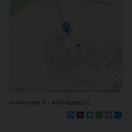
| Map data ©
contributors
Leaflet
OpenStreetMap
Via Morona, 8 - 44011 Bando FE
Facebook
X
Telegram
WhatsApp
Email
Cond