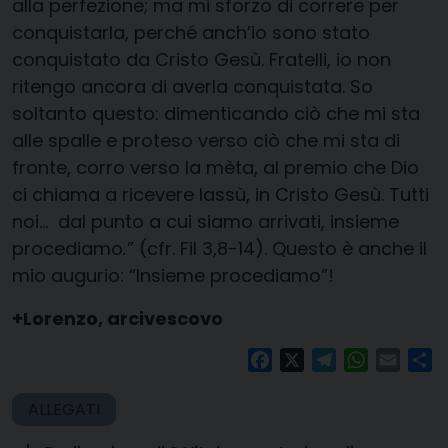
alla perfezione; ma mi sforzo di correre per
conquistarla, perché anch’io sono stato
conquistato da Cristo Gesù. Fratelli, io non
ritengo ancora di averla conquistata. So
soltanto questo:
dimenticando ciò che mi sta
alle spalle e proteso verso ciò che mi sta di
fronte, corro verso la mèta
, al premio che Dio
ci chiama a ricevere lassù, in Cristo Gesù. Tutti
noi…
dal punto a cui siamo arrivati, insieme
procediamo
.
” (cfr. Fil 3,8-14). Questo è anche il
mio augurio: “Insieme procediamo”!
+Lorenzo, arcivescovo
Facebook
X
Telegram
WhatsAp
Email
Co