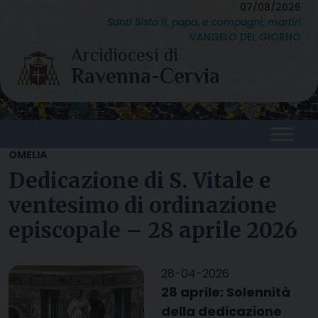
Skip
07/08/2026
Santi Sisto II, papa, e compagni, martiri
to
VANGELO DEL GIORNO
content
OMELIA
Dedicazione di S. Vitale e
ventesimo di ordinazione
episcopale – 28 aprile 2026
28-04-2026
28 aprile: Solennità
della dedicazione