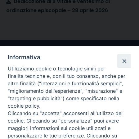
Dedicazione di S Vitale e ventesimo di
ordinazione episcopale – 28 aprile 2026
Informativa
Utilizziamo cookie o tecnologie simili per
finalità tecniche e, con il tuo consenso, anche per
altre finalità ("interazioni e funzionalità semplici",
"miglioramento dell'esperienza", "misurazione" e
Arcidiocesi di Ravenna-Cervia
"targeting e pubblicità") come specificato nella
cookie policy.
CONTATTI
Cliccando su "accetta" acconsenti all'utilizzo dei
Piazza Arcivescovado, 1 48121- Ravenna
cookie. Cliccando su "personalizza" puoi avere
tel 0544.541655
maggiori informazioni sui cookie utilizzati e
curia@diocesiravennacervia.it
personalizzare le tue preferenze. Cliccando su