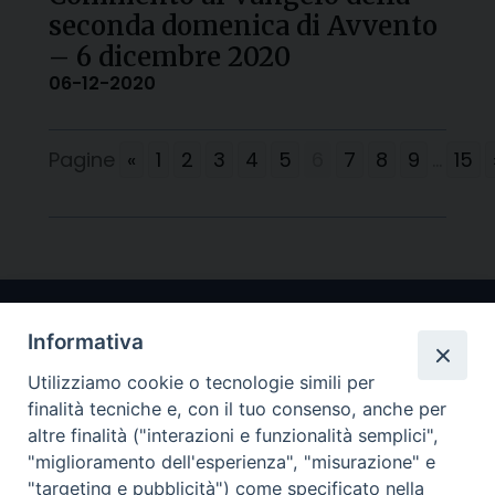
seconda domenica di Avvento
– 6 dicembre 2020
06-12-2020
Pagine
«
1
2
3
4
5
6
7
8
9
...
15
Informativa
Utilizziamo cookie o tecnologie simili per
finalità tecniche e, con il tuo consenso, anche per
altre finalità ("interazioni e funzionalità semplici",
"miglioramento dell'esperienza", "misurazione" e
Arcidiocesi di Ravenna-Cervia
"targeting e pubblicità") come specificato nella