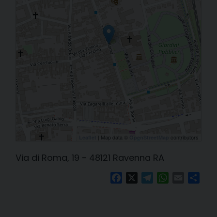
| Map data ©
contributors
Leaflet
OpenStreetMap
Via di Roma, 19 - 48121 Ravenna RA
Facebook
X
Telegram
WhatsApp
Email
Cond