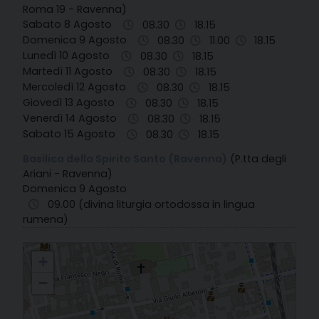
Roma 19 - Ravenna)
Sabato 8 Agosto
08.30
18.15
Domenica 9 Agosto
08.30
11.00
18.15
Lunedì 10 Agosto
08.30
18.15
Martedì 11 Agosto
08.30
18.15
Mercoledì 12 Agosto
08.30
18.15
Giovedì 13 Agosto
08.30
18.15
Venerdì 14 Agosto
08.30
18.15
Sabato 15 Agosto
08.30
18.15
Basilica dello Spirito Santo (Ravenna)
(P.tta degli
Ariani - Ravenna)
Domenica 9 Agosto
09.00 (divina liturgia ortodossa in lingua
rumena)
42. Ravenna - S. Maria in Porto
+
−