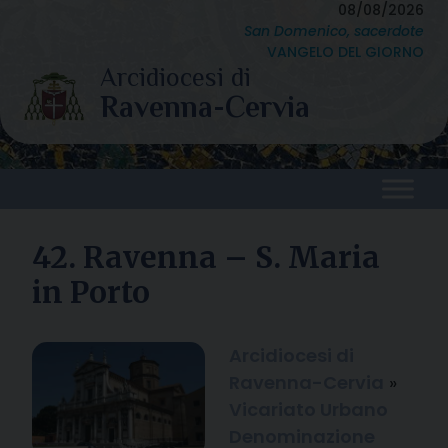
Skip
08/08/2026
San Domenico, sacerdote
to
VANGELO DEL GIORNO
content
42. Ravenna – S. Maria
in Porto
Arcidiocesi di
Ravenna-Cervia
»
Vicariato Urbano
Denominazione