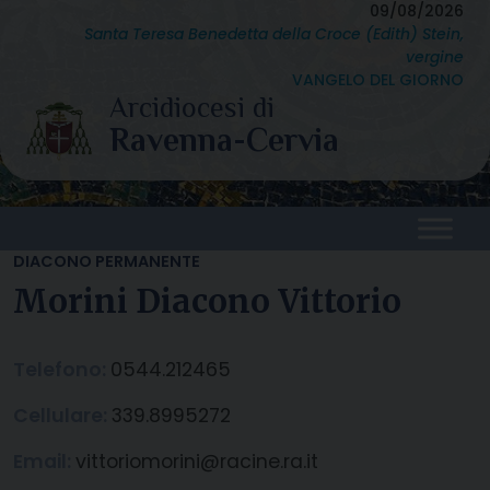
Skip
09/08/2026
Santa Teresa Benedetta della Croce (Edith) Stein,
to
vergine
content
VANGELO DEL GIORNO
DIACONO PERMANENTE
Morini Diacono Vittorio
Telefono:
0544.212465
Cellulare:
339.8995272
Email:
vittoriomorini@racine.ra.it