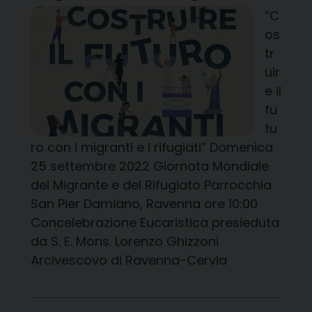
“C
os
tr
uir
e il
fu
tu
ro con i migranti e i rifugiati” Domenica
25 settembre 2022 Giornata Mondiale
del Migrante e del Rifugiato Parrocchia
San Pier Damiano, Ravenna ore 10:00
Concelebrazione Eucaristica presieduta
da S. E. Mons. Lorenzo Ghizzoni
Arcivescovo di Ravenna-Cervia