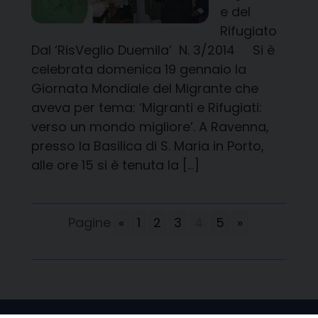
e del
Rifugiato
Dal ‘RisVeglio Duemila’ N. 3/2014 Si è
celebrata domenica 19 gennaio la
Giornata Mondiale del Migrante che
aveva per tema: ‘Migranti e Rifugiati:
verso un mondo migliore’. A Ravenna,
presso la Basilica di S. Maria in Porto,
alle ore 15 si è tenuta la […]
Pagine
«
1
2
3
4
5
»