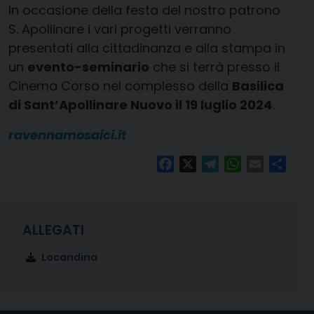
In occasione della festa del nostro patrono
S. Apollinare i vari progetti verranno
presentati alla cittadinanza e alla stampa in
un
evento-seminario
che si terrà presso il
Cinema Corso nel complesso della
Basilica
di Sant’Apollinare Nuovo il 19 luglio 2024
.
ravennamosaici.it
Facebook
X
Telegram
WhatsApp
Email
Condi
Locandina