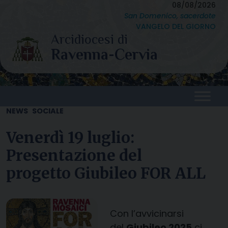
Skip
08/08/2026
San Domenico, sacerdote
to
VANGELO DEL GIORNO
content
NEWS
SOCIALE
Venerdì 19 luglio:
Presentazione del
progetto Giubileo FOR ALL
Con l’avvicinarsi
del
Giubileo 2025
ci