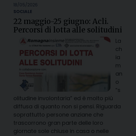
18/05/2026
SOCIALE
22 maggio-25 giugno: Acli.
Percorsi di lotta alle solitudini
La
ch
ia
m
an
o
“s
olitudine involontaria” ed è molto più
diffusa di quanto non si pensi. Riguarda
soprattutto persone anziane che
trascorrono gran parte delle loro
giornate sole chiuse in casa o nelle