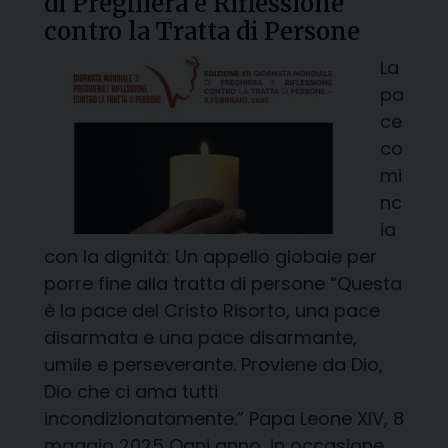
di Preghiera e Riflessione
contro la Tratta di Persone
La
pa
ce
co
mi
nc
ia
con la dignità: Un appello globale per
porre fine alla tratta di persone “Questa
è la pace del Cristo Risorto, una pace
disarmata e una pace disarmante,
umile e perseverante. Proviene da Dio,
Dio che ci ama tutti
incondizionatamente.” Papa Leone XIV, 8
maggio 2025 Ogni anno, in occasione