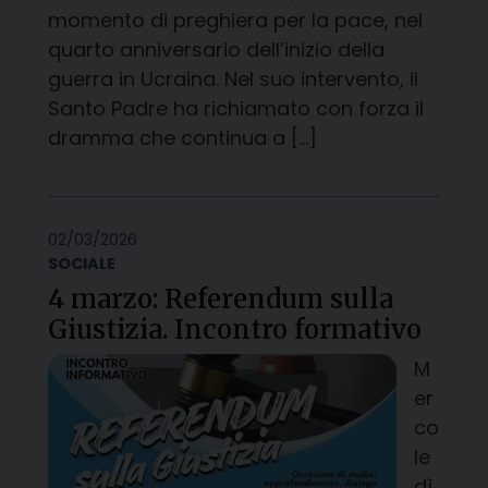
momento di preghiera per la pace, nel
quarto anniversario dell’inizio della
guerra in Ucraina. Nel suo intervento, il
Santo Padre ha richiamato con forza il
dramma che continua a […]
02/03/2026
SOCIALE
4 marzo: Referendum sulla
Giustizia. Incontro formativo
M
er
co
le
dì