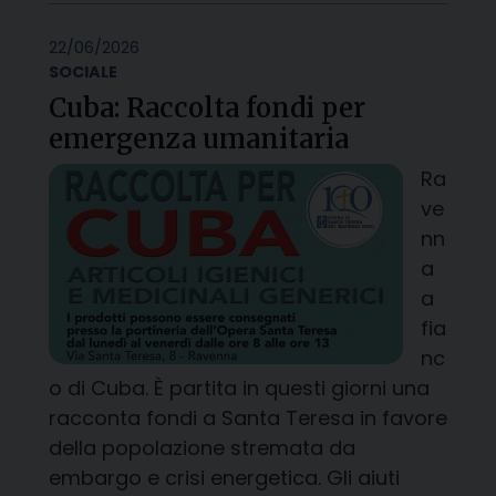
22/06/2026
SOCIALE
Cuba: Raccolta fondi per
emergenza umanitaria
Ra
ve
nn
a
a
fia
nc
o di Cuba. È partita in questi giorni una
racconta fondi a Santa Teresa in favore
della popolazione stremata da
embargo e crisi energetica. Gli aiuti