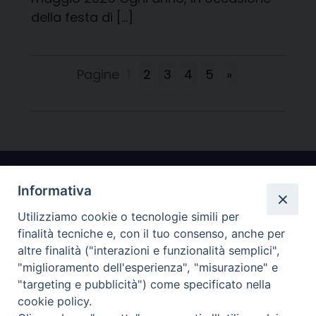
della festa di […]
Pagine
1
2
3
4
5
»
Informativa
Utilizziamo cookie o tecnologie simili per
finalità tecniche e, con il tuo consenso, anche per
altre finalità ("interazioni e funzionalità semplici",
"miglioramento dell'esperienza", "misurazione" e
Arcidiocesi di Ravenna-Cervia
"targeting e pubblicità") come specificato nella
cookie policy.
CONTATTI