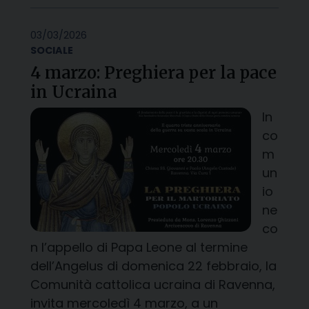
03/03/2026
SOCIALE
4 marzo: Preghiera per la pace
in Ucraina
In
co
m
un
io
ne
co
n l’appello di Papa Leone al termine
dell’Angelus di domenica 22 febbraio, la
Comunità cattolica ucraina di Ravenna,
invita mercoledì 4 marzo, a un