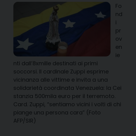
Fo
nd
i
pr
ov
en
ie
nti dall’8xmille destinati ai primi
soccorsi. Il cardinale Zuppi esprime
vicinanza alle vittime e invita a una
solidarietà coordinata Venezuela: la Cei
stanzia 500mila euro per il terremoto.
Card. Zuppi, “sentiamo vicini i volti di chi
piange una persona cara” (Foto
AFP/SIR)