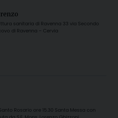
orenzo
ruttura sanitaria di Ravenna 33 via Secondo
scovo di Ravenna – Cervia
5 Santo Rosario ore 15.30 Santa Messa con
duta da S.E. Mons. Lorenzo Ghizzoni