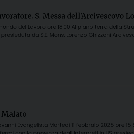
avoratore. S. Messa dell’Arcivescovo L
 mondo del Lavoro ore 18.00 Al piano terra della St
a presieduta da S.E. Mons. Lorenzo Ghizzoni Arcive
l Malato
Giovanni Evangelista Martedì 11 febbraio 2025 ore 1
fermi con la presenza degli interpreti in LIS presie