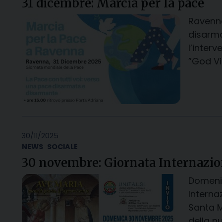
31 dicembre: Marcia per la pace
Ravenna
disarma
l’interv
”God Vi
30/11/2025
NEWS
SOCIALE
30 novembre: Giornata Internazion
Domeni
Interna
Santa M
della n