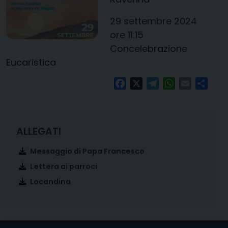
29 settembre 2024
ore 11:15
Concelebrazione
Eucaristica
Facebook
X
Telegram
WhatsApp
Email
Condi
Messaggio di Papa Francesco
Lettera ai parroci
Locandina