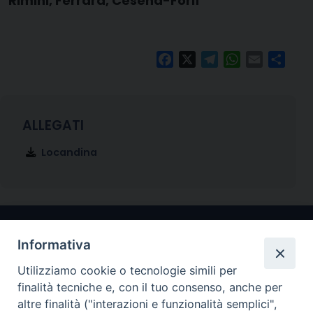
Rimini, Ferrara, Cesena-Forlì
Facebook
X
Telegram
WhatsApp
Email
Condi
Locandina
Informativa
Utilizziamo cookie o tecnologie simili per
finalità tecniche e, con il tuo consenso, anche per
altre finalità ("interazioni e funzionalità semplici",