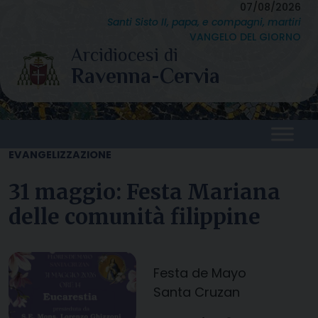
Skip
07/08/2026
Santi Sisto II, papa, e compagni, martiri
to
VANGELO DEL GIORNO
content
EVANGELIZZAZIONE
31 maggio: Festa Mariana
delle comunità filippine
Festa de Mayo
Santa Cruzan