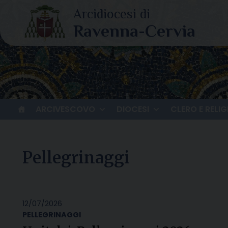
Skip
to
content
ARCIVESCOVO
DIOCESI
CLERO E RELIG
Pellegrinaggi
12/07/2026
PELLEGRINAGGI