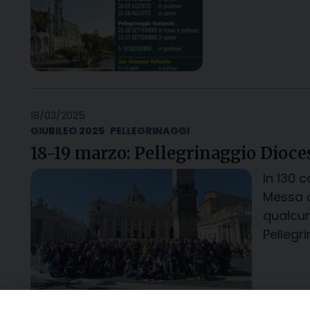
18/03/2025
GIUBILEO 2025
PELLEGRINAGGI
18-19 marzo: Pellegrinaggio Dioce
In 130 
Messa a
qualcun
Pellegr