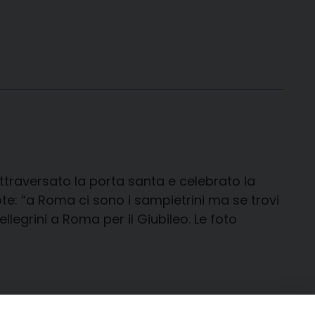
ttraversato la porta santa e celebrato la
uote: “a Roma ci sono i sampietrini ma se trovi
legrini a Roma per il Giubileo. Le foto