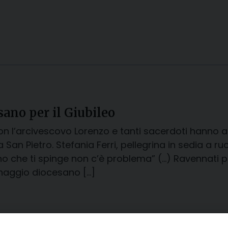
sano per il Giubileo
con l’arcivescovo Lorenzo e tanti sacerdoti hanno a
 San Pietro. Stefania Ferri, pellegrina in sedia a r
o che ti spinge non c’è problema” (…) Ravennati pel
inaggio diocesano […]