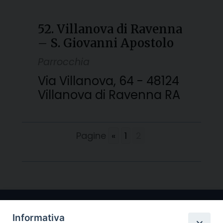
52. Villanova di Ravenna
– S. Giovanni Apostolo
Parrocchia
Via Villanova, 64 - 48124
Villanova di Ravenna RA
Pagine
«
1
2
Informativa