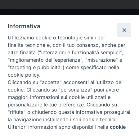
Informativa
Utilizziamo cookie o tecnologie simili per
finalità tecniche e, con il tuo consenso, anche per
altre finalità ("interazioni e funzionalità semplici",
"miglioramento dell'esperienza", "misurazione" e
Arcidiocesi di Ravenna-Cervia
"targeting e pubblicità") come specificato nella
cookie policy.
CONTATTI
Cliccando su "accetta" acconsenti all'utilizzo dei
Piazza Arcivescovado, 1 48121- Ravenna
cookie. Cliccando su "personalizza" puoi avere
tel 0544.541655
maggiori informazioni sui cookie utilizzati e
curia@diocesiravennacervia.it
personalizzare le tue preferenze. Cliccando su
"rifiuta" o chiudendo questa informativa proseguirai
la navigazione installando i soli cookie tecnici.
Per segnalazioni tecniche e aggiornamenti:
Ulteriori informazioni sono disponibili nella
cookie
Preferenze Cookie
webmaster@diocesiravennacervia.it
policy
completa.