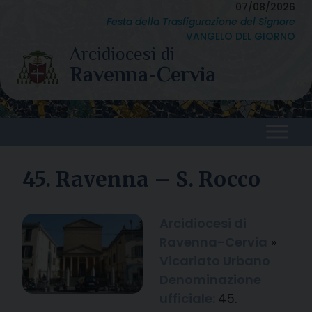
Skip
07/08/2026
Festa della Trasfigurazione del Signore
to
VANGELO DEL GIORNO
content
45. Ravenna – S. Rocco
Arcidiocesi di
Ravenna-Cervia
»
Vicariato Urbano
Denominazione
ufficiale:
45.