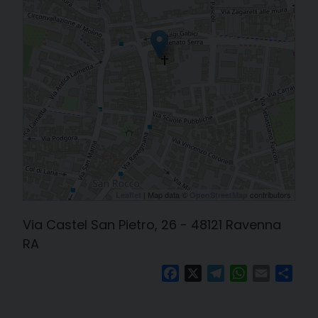
| Map data ©
contributors
Leaflet
OpenStreetMap
Via Castel San Pietro, 26 - 48121 Ravenna
RA
Facebook
X
Telegram
WhatsApp
Email
Cond