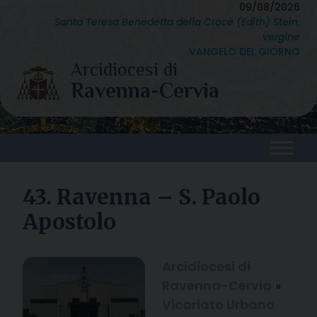
Skip
09/08/2026
Santa Teresa Benedetta della Croce (Edith) Stein,
to
vergine
content
VANGELO DEL GIORNO
43. Ravenna – S. Paolo
Apostolo
Arcidiocesi di
Ravenna-Cervia
»
Vicariato Urbano