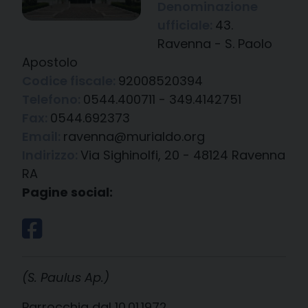
Denominazione
ufficiale:
43.
Ravenna - S. Paolo
Apostolo
Codice fiscale:
92008520394
Telefono:
0544.400711 - 349.4142751
Fax:
0544.692373
Email:
ravenna@murialdo.org
Indirizzo:
Via Sighinolfi, 20 - 48124 Ravenna
RA
Pagine social:
(S. Paulus Ap.)
Parrocchia dal 10.01.1972