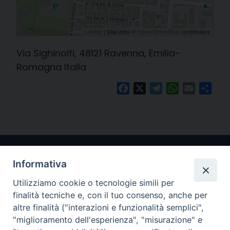
| Map data ©
contributors
Leaflet
OpenStreetMap
Via Sighinolfi, 48121 Ravenna, Emilia-
Romagna Italia
Facebook
X
Telegram
WhatsApp
Email
Cond
Informativa
Utilizziamo cookie o tecnologie simili per
finalità tecniche e, con il tuo consenso, anche per
altre finalità ("interazioni e funzionalità semplici",
"miglioramento dell'esperienza", "misurazione" e
Arcidiocesi di Ravenna-Cervia