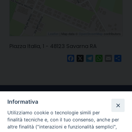
| Map data ©
contributors
Leaflet
OpenStreetMap
Piazza Italia, 1 - 48123 Savarna RA
Facebook
X
Telegram
WhatsApp
Email
Cond
Informativa
Utilizziamo cookie o tecnologie simili per
finalità tecniche e, con il tuo consenso, anche per
altre finalità ("interazioni e funzionalità semplici",