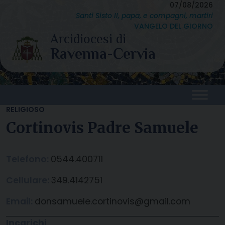
Skip
07/08/2026
Santi Sisto II, papa, e compagni, martiri
to
VANGELO DEL GIORNO
content
RELIGIOSO
Cortinovis Padre Samuele
Telefono:
0544.400711
Cellulare:
349.4142751
Email:
donsamuele.cortinovis@gmail.com
Incarichi