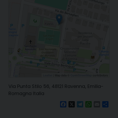
| Map data ©
contributors
Leaflet
OpenStreetMap
Via Punta Stilo 56, 48121 Ravenna, Emilia-
Romagna Italia
Facebook
X
Telegram
WhatsApp
Email
Cond