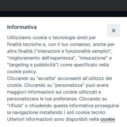
Informativa
Utilizziamo cookie o tecnologie simili per
finalità tecniche e, con il tuo consenso, anche per
altre finalità ("interazioni e funzionalità semplici",
"miglioramento dell'esperienza", "misurazione" e
Arcidiocesi di Ravenna-Cervia
"targeting e pubblicità") come specificato nella
cookie policy.
CONTATTI
Cliccando su "accetta" acconsenti all'utilizzo dei
Piazza Arcivescovado, 1 48121- Ravenna
cookie. Cliccando su "personalizza" puoi avere
tel 0544.541655
maggiori informazioni sui cookie utilizzati e
curia@diocesiravennacervia.it
personalizzare le tue preferenze. Cliccando su
"rifiuta" o chiudendo questa informativa proseguirai
la navigazione installando i soli cookie tecnici.
Per segnalazioni tecniche e aggiornamenti:
Ulteriori informazioni sono disponibili nella
cookie
Preferenze Cookie
webmaster@diocesiravennacervia.it
policy
completa.