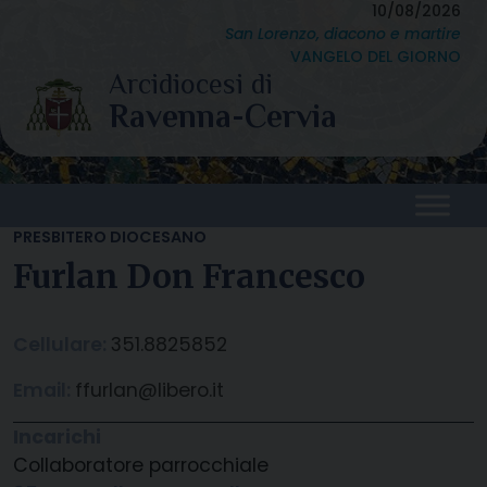
Skip
10/08/2026
San Lorenzo, diacono e martire
to
VANGELO DEL GIORNO
content
PRESBITERO DIOCESANO
Furlan Don Francesco
Cellulare:
351.8825852
Email:
ffurlan@libero.it
Incarichi
Collaboratore parrocchiale