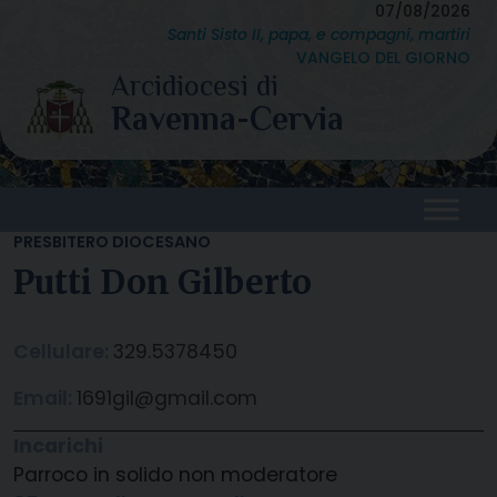
Skip
07/08/2026
Santi Sisto II, papa, e compagni, martiri
to
VANGELO DEL GIORNO
content
PRESBITERO DIOCESANO
Putti Don Gilberto
Cellulare:
329.5378450
Email:
1691gil@gmail.com
Incarichi
Parroco in solido non moderatore