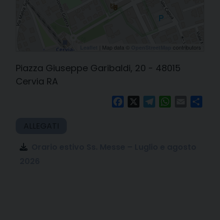
| Map data ©
contributors
Leaflet
OpenStreetMap
Piazza Giuseppe Garibaldi, 20 - 48015
Cervia RA
Facebook
X
Telegram
WhatsApp
Email
Cond
Orario estivo Ss. Messe – Luglio e agosto
2026