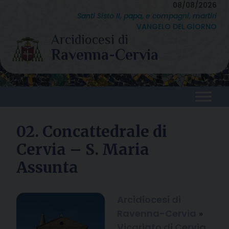
Skip
08/08/2026
Santi Sisto II, papa, e compagni, martiri
to
VANGELO DEL GIORNO
content
02. Concattedrale di
Cervia – S. Maria
Assunta
Arcidiocesi di
Ravenna-Cervia
»
Vicariato di Cervia