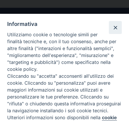
Informativa
Utilizziamo cookie o tecnologie simili per
finalità tecniche e, con il tuo consenso, anche per
altre finalità ("interazioni e funzionalità semplici",
"miglioramento dell'esperienza", "misurazione" e
Arcidiocesi di Ravenna-Cervia
"targeting e pubblicità") come specificato nella
cookie policy.
CONTATTI
Cliccando su "accetta" acconsenti all'utilizzo dei
Piazza Arcivescovado, 1 48121- Ravenna
cookie. Cliccando su "personalizza" puoi avere
tel 0544.541655
maggiori informazioni sui cookie utilizzati e
curia@diocesiravennacervia.it
personalizzare le tue preferenze. Cliccando su
"rifiuta" o chiudendo questa informativa proseguirai
la navigazione installando i soli cookie tecnici.
Per segnalazioni tecniche e aggiornamenti:
Ulteriori informazioni sono disponibili nella
cookie
Preferenze Cookie
webmaster@diocesiravennacervia.it
policy
completa.