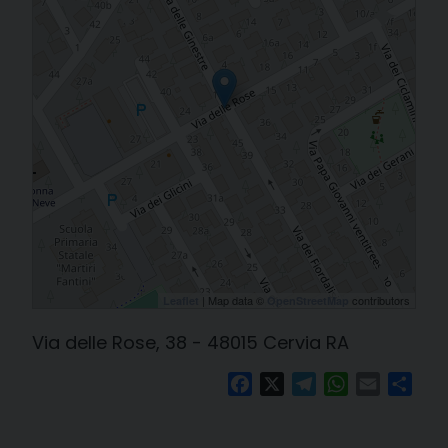
| Map data ©
contributors
Leaflet
OpenStreetMap
Via delle Rose, 38 - 48015 Cervia RA
Facebook
X
Telegram
WhatsApp
Email
Cond