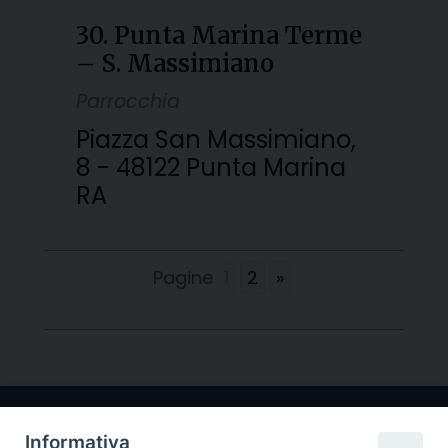
30. Punta Marina Terme
– S. Massimiano
Parrocchia
Piazza San Massimiano,
8 - 48122 Punta Marina
RA
Pagine
1
2
»
Informativa