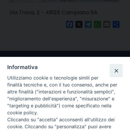
Leaflet
OpenStreetMap
Via Trava, 2 - 48125 Campiano RA
Facebook
X
Telegram
WhatsApp
Email
Cond
Informativa
Utilizziamo cookie o tecnologie simili per
finalità tecniche e, con il tuo consenso, anche per
altre finalità ("interazioni e funzionalità semplici",
"miglioramento dell'esperienza", "misurazione" e
Arcidiocesi di Ravenna-Cervia
"targeting e pubblicità") come specificato nella
cookie policy.
CONTATTI
Cliccando su "accetta" acconsenti all'utilizzo dei
Piazza Arcivescovado, 1 48121- Ravenna
cookie. Cliccando su "personalizza" puoi avere