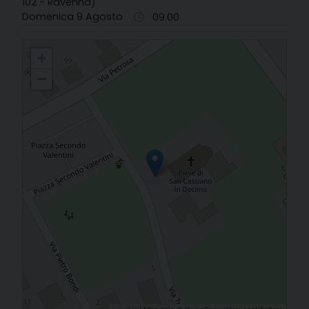
102 - Ravenna)
Domenica 9 Agosto
09.00
04. Campiano - S. Cassiano
+
−
| Map data ©
contributors