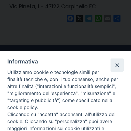
Via Pineta, 1 - 47122 Carpinello FC
Facebook
X
Telegram
WhatsApp
Email
Cond
Informativa
Utilizziamo cookie o tecnologie simili per
finalità tecniche e, con il tuo consenso, anche per
altre finalità ("interazioni e funzionalità semplici",
"miglioramento dell'esperienza", "misurazione" e
Arcidiocesi di Ravenna-Cervia
"targeting e pubblicità") come specificato nella
cookie policy.
CONTATTI
Cliccando su "accetta" acconsenti all'utilizzo dei
Piazza Arcivescovado, 1 48121- Ravenna
cookie. Cliccando su "personalizza" puoi avere
tel 0544.541655
maggiori informazioni sui cookie utilizzati e