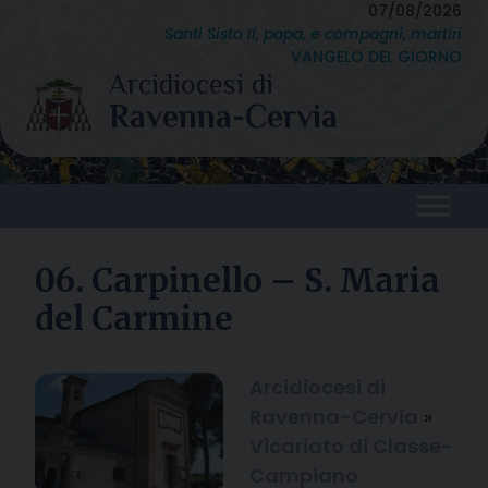
Skip
07/08/2026
Santi Sisto II, papa, e compagni, martiri
to
VANGELO DEL GIORNO
content
06. Carpinello – S. Maria
del Carmine
Arcidiocesi di
Ravenna-Cervia
»
Vicariato di Classe-
Campiano