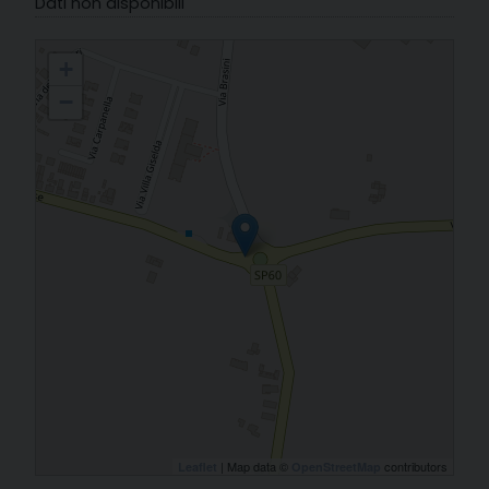
Dati non disponibili
06. Carpinello - S. Maria del Carmine
+
−
| Map data ©
contributors
Leaflet
OpenStreetMap