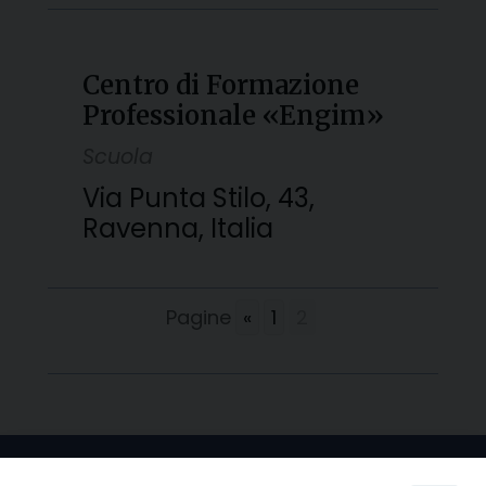
Centro di Formazione
Professionale «Engim»
Scuola
Via Punta Stilo, 43,
Ravenna, Italia
Pagine
«
1
2