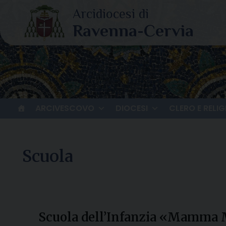
Skip
to
content
ARCIVESCOVO
DIOCESI
CLERO E RELIG
Scuola
Scuola dell’Infanzia «Mamma 