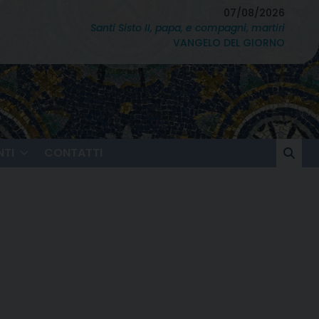
07/08/2026
Santi Sisto II, papa, e compagni, martiri
VANGELO DEL GIORNO
TI
CONTATTI