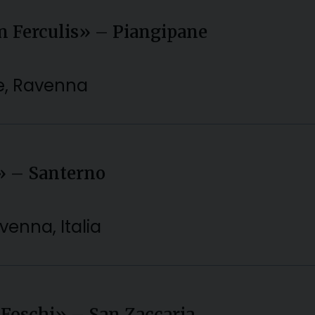
in Ferculis» – Piangipane
ne, Ravenna
I» – Santerno
venna, Italia
e Foschi» – San Zaccaria