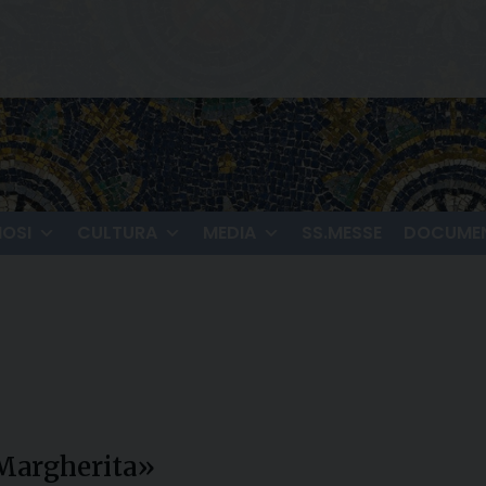
IOSI
CULTURA
MEDIA
SS.MESSE
DOCUMEN
Margherita»